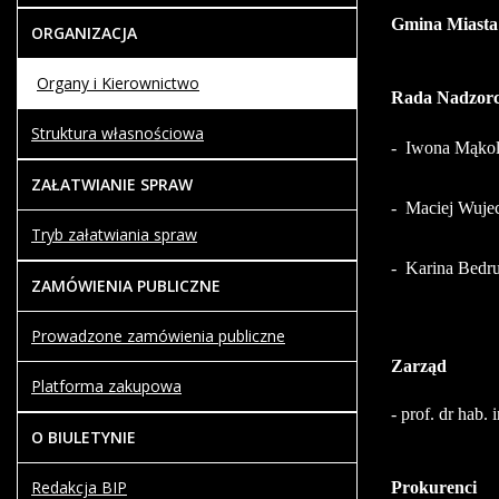
Gmina Miasta
ORGANIZACJA
Organy i Kierownictwo
Rada Nadzor
Struktura własnościowa
- Iwona Mąkol
ZAŁATWIANIE SPRAW
- Maciej Wuje
Tryb załatwiania spraw
- Karina Bedr
ZAMÓWIENIA PUBLICZNE
Prowadzone zamówienia publiczne
Zarząd
Platforma zakupowa
- prof. dr hab.
O BIULETYNIE
Redakcja BIP
Prokurenci