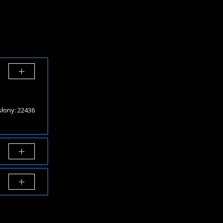
łony: 22436
równaj