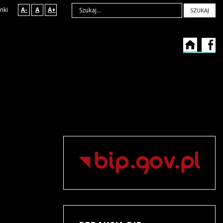
nki
A-
A
A+
SZUKAJ