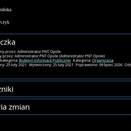
asińska
rczyk
czka
ny przez:
Administrator PNT Opole
y przez:
Administrator PNT Opole
(Administrator PNT Opole)
kategoria:
Biuletyn Informacji Publicznej
Kategoria:
Organizacja
y: 25 luty 2021
Wytworzony: 25 luty 2021
Poprawiono: 09 lipiec 2026
Ods
niki
zników.
ria zmian
zmian
Data
Osoba
Po
ostał
czwartek, 25 luty 2021
Administrator