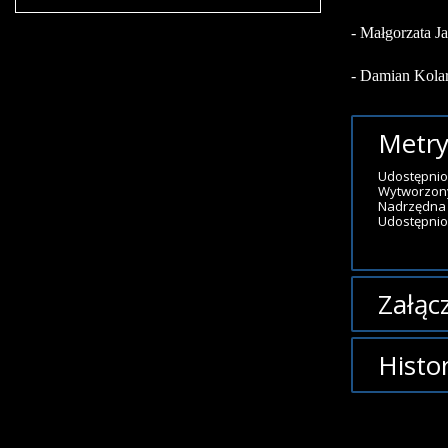
- Małgorzata J
- Damian Kola
Metry
Udostępnio
Wytworzon
Nadrzędna 
Udostępnion
Załącz
Brak załąc
Histo
Opis 
Artykuł z