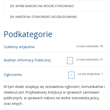
DK. WYNIK NABORU NA WOLNE STANOWISKO
DK. NABÓR NA STANOWISKO (ROZBUDOWANE)
Podkategorie
Liczba artykułów: 18
Szablony artykułów
Liczba artykułów: 21
Biuletyn Informacji Publicznej
Liczba artykułów: 4
Liczba artykułów: 1
Podstawowe informacje
Ogłoszenia
W tym dziale znajdują się zestawienia ogłoszeń, komunikatów i
Liczba artykułów: 7
Podstawy prawne
obwieszczeń Przykładowej Instytucji w sprawach zamówień
publicznych, w sprawach naboru na wolne stanowiska pracy
Na tej stronie znajdują się skróty do działów o aktach prawnych
oraz innych .
regulujących podstawy działania Przykładowej Instytucji.