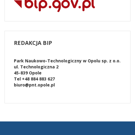
Liczba artykułów: 1
Redakcja BIP
W tym dziale znajdą Państwo informacje o administratorach i
redaktorach Biuletynu Informacji Publicznej Przykładowej
Instytucji.
REDAKCJA
BIP
COM_CONTENT_READ_MORERedakcja BIP
Park Naukowo-Technologiczny w Opolu sp. z o.o.
ul. Technologiczna 2
45-839 Opole
Tel +48 884 883 627
biuro@pnt.opole.pl